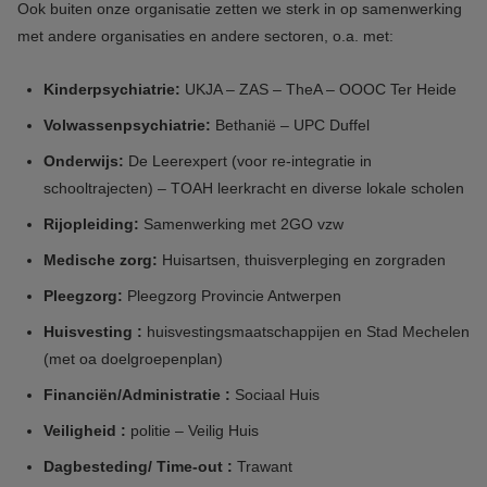
Ook buiten onze organisatie zetten we sterk in op samenwerking
met andere organisaties en andere sectoren, o.a. met:
Kinderpsychiatrie:
UKJA – ZAS – TheA – OOOC Ter Heide
Volwassenpsychiatrie:
Bethanië – UPC Duffel
Onderwijs:
De Leerexpert (voor re-integratie in
schooltrajecten) – TOAH leerkracht en diverse lokale scholen
Rijopleiding:
Samenwerking met 2GO vzw
Medische zorg:
Huisartsen, thuisverpleging en zorgraden
Pleegzorg:
Pleegzorg Provincie Antwerpen
Huisvesting :
huisvestingsmaatschappijen en Stad Mechelen
(met oa doelgroepenplan)
Financiën/Administratie :
Sociaal Huis
Veiligheid :
politie – Veilig Huis
Dagbesteding/ Time-out :
Trawant