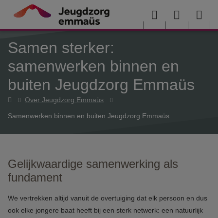
Overslaan en naar de inhoud gaan
Menu
User
Sea
Samen sterker:
menu
me
samenwerken binnen en
buiten Jeugdzorg Emmaüs
Home
Over Jeugdzorg Emmaüs
Samenwerken binnen en buiten Jeugdzorg Emmaüs
Gelijkwaardige samenwerking als
fundament
We vertrekken altijd vanuit de overtuiging dat elk persoon en dus
ook elke jongere baat heeft bij een sterk netwerk: een natuurlijk