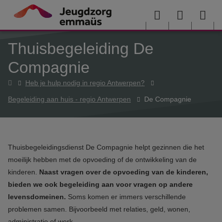
Overslaan en naar de inhoud gaan
Menu
User
Sea
Thuisbegeleiding De
menu
me
Compagnie
Home
Heb je hulp nodig in regio Antwerpen?
Begeleiding aan huis - regio Antwerpen
De Compagnie
Thuisbegeleidingsdienst De Compagnie helpt gezinnen die het
moeilijk hebben met de opvoeding of de ontwikkeling van de
kinderen.
Naast vragen over de opvoeding van de kinderen,
bieden we ook begeleiding aan voor vragen op andere
levensdomeinen.
Soms komen er immers verschillende
problemen samen. Bijvoorbeeld met relaties, geld, wonen,
administratie of werk.