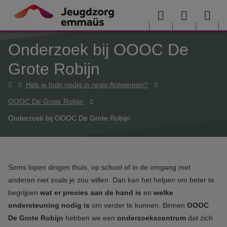
Overslaan en naar de inhoud gaan
Menu
User
Sea
Onderzoek bij OOOC De
menu
me
Grote Robijn
Home
Heb je hulp nodig in regio Antwerpen?
OOOC De Grote Robijn
Onderzoek bij OOOC De Grote Robijn
Soms lopen dingen thuis, op school of in de omgang met
anderen niet zoals je zou willen. Dan kan het helpen om beter te
begrijpen
wat er precies aan de hand is
en
welke
ondersteuning nodig is
om verder te kunnen. Binnen
OOOC
De Grote Robijn
hebben we een
onderzoekscentrum
dat zich