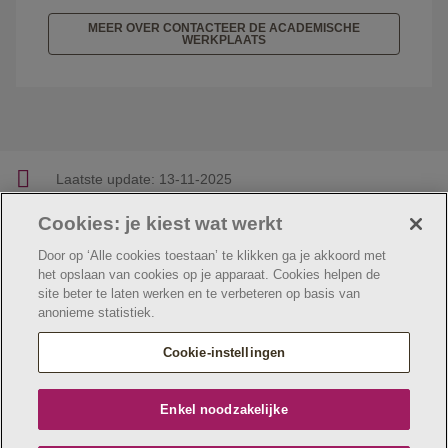
MEER OVER CONTACTEER DE ACADEMISCHE
WERKPLAATS
Laatste update:
13-11-2025
Cookies: je kiest wat werkt
Facebook
Linkedin
Twitter
E-mail
Deel deze pagina
Door op ‘Alle cookies toestaan’ te klikken ga je akkoord met
het opslaan van cookies op je apparaat. Cookies helpen de
site beter te laten werken en te verbeteren op basis van
anonieme statistiek.
© Jeugdzorg Emmaüs
Cookie verklaring
Privacybeleid
Cookie-instellingen
Webtoegankelijkheidsverklaring
Jeugdzorg Emmaüs maakt deel uit van
vzw Emmaüs
Enkel noodzakelijke
Maatschappelijke zetel Edgard Tinellaan 1c, 2800
Mechelen