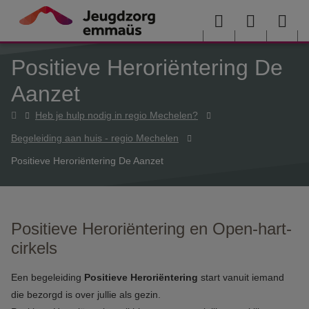
Overslaan en naar de inhoud gaan
Menu
User
Sea
Positieve Heroriëntering De
menu
me
Aanzet
Home
Heb je hulp nodig in regio Mechelen?
Begeleiding aan huis - regio Mechelen
Positieve Heroriëntering De Aanzet
Positieve Heroriëntering en Open-hart-
cirkels
Een begeleiding
Positieve Heroriëntering
start vanuit iemand
die bezorgd is over jullie als gezin.