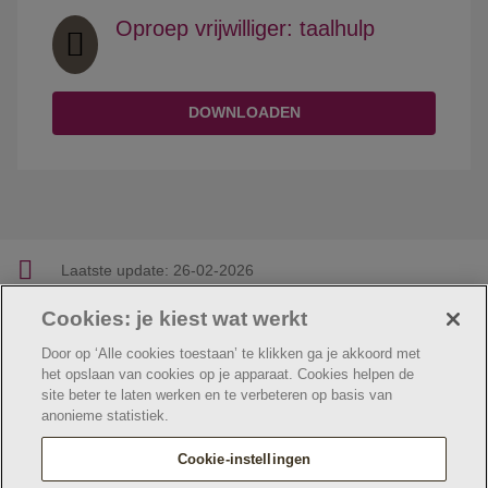
Oproep vrijwilliger: taalhulp
DOWNLOADEN
Laatste update:
26-02-2026
Cookies: je kiest wat werkt
Facebook
Linkedin
Twitter
E-mail
Deel deze pagina
Door op ‘Alle cookies toestaan’ te klikken ga je akkoord met
het opslaan van cookies op je apparaat. Cookies helpen de
site beter te laten werken en te verbeteren op basis van
anonieme statistiek.
© Jeugdzorg Emmaüs
Cookie verklaring
Privacybeleid
Cookie-instellingen
Webtoegankelijkheidsverklaring