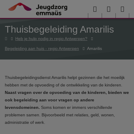
Overslaan en naar de inhoud gaan
Menu
User
Sea
Thuisbegeleiding Amarilis
menu
me
Home
Heb je hulp nodig in regio Antwerpen?
Begeleiding aan huis - regio Antwerpen
Amarilis
Thuisbegeleidingsdienst Amarilis helpt gezinnen die het moeilijk
hebben met de opvoeding of de ontwikkeling van de kinderen.
Naast vragen over de opvoeding van de kinderen, bieden we
ook begeleiding aan voor vragen op andere
levensdomeinen.
Soms komen er immers verschillende
problemen samen. Bijvoorbeeld met relaties, geld, wonen,
administratie of werk.