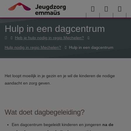
Overslaan en naar de inhoud gaan
Menu
User
Sea
Hulp in een dagcentrum
menu
me
Home
Heb je hulp nodig in regio Mechelen?
Hulp nodig in regio Mechelen?
Hulp in een dagcentrum
Het loopt moeilijk in je gezin en je wil de kinderen de nodige
aandacht en zorg geven.
Wat doet dagbegeleiding?
Een dagcentrum begeleidt kinderen en jongeren
na de