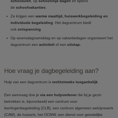
schooluren
, op
schoolvrije dagen
en tijdens
de
schoolvakanties
.
Ze krijgen een
warme maaltijd, huiswerkbegeleiding en
individuele begeleiding
. Het dagcentrum biedt
ook
ontspanning
.
Op woensdagnamiddag en op vakantiedagen organiseert het
dagcentrum een
activiteit
of een
uitstap.
Hoe vraag je dagbegeleiding aan?
Hulp van een dagcentrum is
rechtstreeks toegankelijk
.
Een aanvraag doe je
via een hulpverlener
die bij je gezin
betrokken is, bijvoorbeeld een centrum voor
leerlingenbegeleiding (CLB), een centrum algemeen welzijnswerk
(CAW), de huisarts, het OCMW, een dienst voor geestelijke