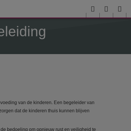
Menu
User
Sea
menu
me
eleiding
opvoeding van de kinderen. Een begeleider van
 zorgen dat de kinderen thuis kunnen blijven
s de bedoeling om opnieuw rust en veiligheid te