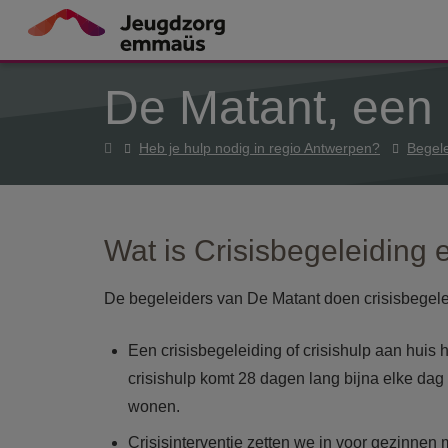
Overslaan en naar de inhoud gaan
De Matant, een 
Home
Heb je hulp nodig in regio Antwerpen?
Begele
Wat is Crisisbegeleiding e
De begeleiders van De Matant doen crisisbegeleid
Een crisisbegeleiding of crisishulp aan hui
crisishulp komt 28 dagen lang bijna elke dag 
wonen.
Crisisinterventie zetten we in voor gezinnen 