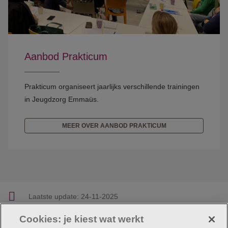
Aanbod Prakticum
Prakticum organiseert jaarlijks verschillende trainingen
in Jeugdzorg Emmaüs.
MEER OVER AANBOD PRAKTICUM
Laatste update:
24-11-2025
Cookies: je kiest wat werkt
Facebook
Linkedin
Twitter
E-mail
Deel deze pagina