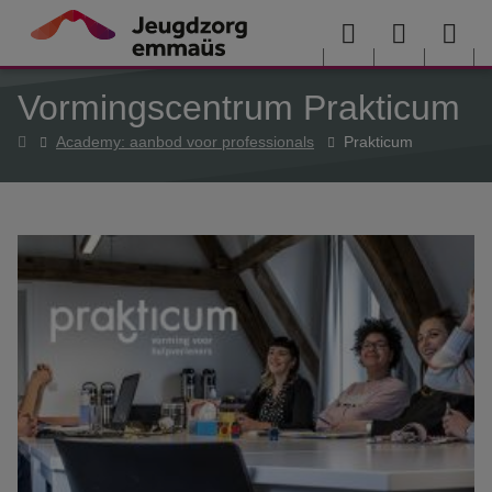
Overslaan en naar de inhoud gaan
Menu
User
Sea
Vormingscentrum Prakticum
menu
me
Home
Academy: aanbod voor professionals
Prakticum