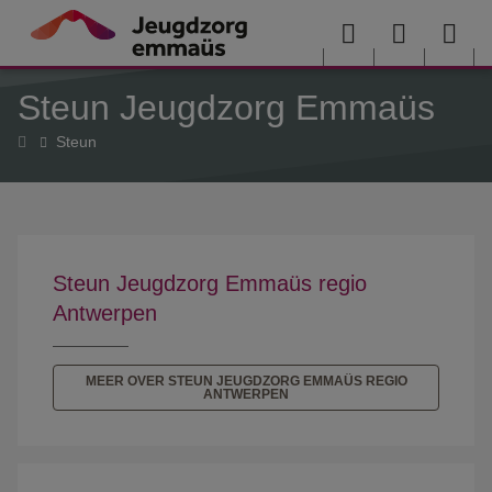
Overslaan en naar de inhoud gaan
Menu
User
Sea
Steun Jeugdzorg Emmaüs
menu
me
Home
Steun
Steun Jeugdzorg Emmaüs regio
Antwerpen
MEER OVER STEUN JEUGDZORG EMMAÜS REGIO
ANTWERPEN