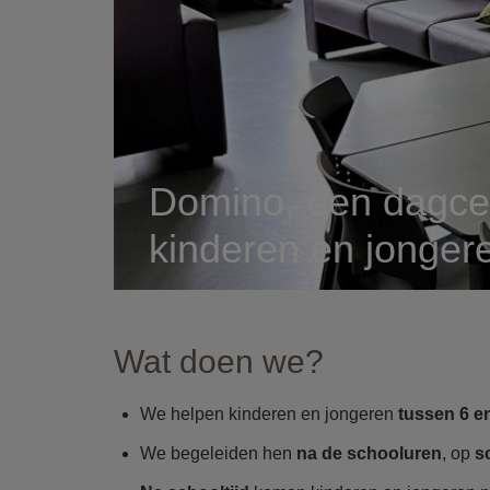
Domino, een dagce
kinderen en jonger
Wat doen we?
We helpen kinderen en jongeren
tussen 6 e
We begeleiden hen
na de schooluren
, op
s