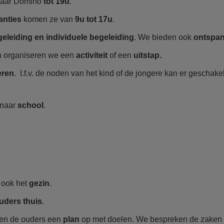
naar Domino
tot 19u
.
anties
komen ze van
9u tot 17u
.
eleiding en individuele begeleiding
. We bieden ook
ontspa
 organiseren we een
activiteit
of een
uitstap.
eren
. I.f.v. de noden van het kind of de jongere kan er gescha
 naar
school
.
 ook het
gezin
.
uders thuis
.
 en de ouders een
plan
op met doelen. We bespreken de zaken 