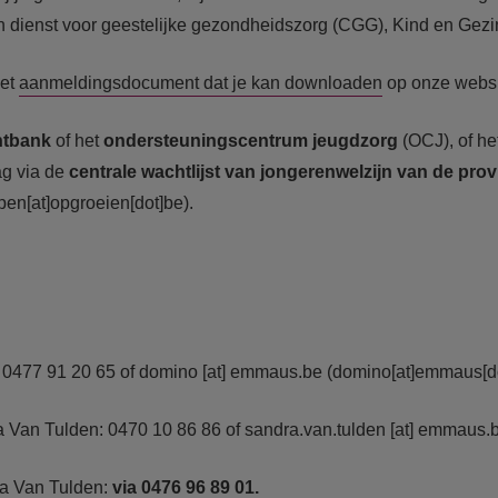
ienst voor geestelijke gezondheidszorg (CGG), Kind en Gezin, ...
het
aanmeldingsdocument dat je kan downloaden
op onze websi
htbank
of het
ondersteuningscentrum jeugdzorg
(OCJ), of he
ag via de
centrale wachtlijst van jongerenwelzijn van de pr
pen[at]opgroeien[dot]be)
.
 0477 91 20 65 of
domino
[at]
emmaus.be
(domino[at]emmaus[do
 Van Tulden: 0470 10 86 86 of
sandra.van.tulden
[at]
emmaus.
a Van Tulden:
via 0476 96 89 01.