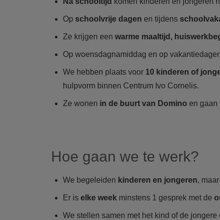
Na schooltijd
komen kinderen en jongeren 
Op
schoolvrije dagen
en tijdens
schoolvak
Ze krijgen een
warme maaltijd, huiswerkbeg
Op woensdagnamiddag en op vakantiedagen
We hebben plaats voor
10 kinderen of jong
hulpvorm binnen Centrum Ivo Cornelis.
Ze wonen
in de buurt van Domino
en gaan
Hoe gaan we te werk?
We begeleiden
kinderen en jongeren
, maar
Er is
elke week
minstens 1 gesprek met de
o
We stellen samen met het kind of de jongere