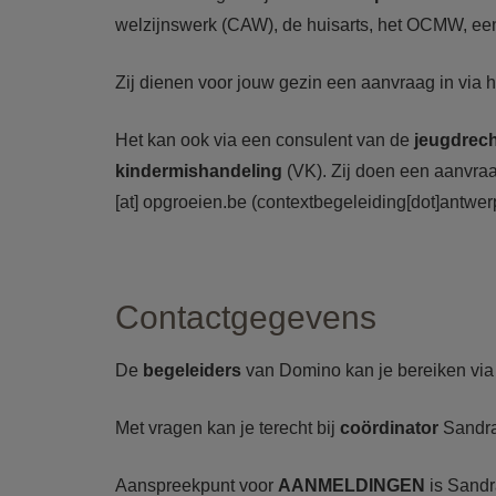
welzijnswerk (CAW), de huisarts, het OCMW, een d
Zij dienen voor jouw gezin een aanvraag in via 
Het kan ook via een consulent van de
jeugdrec
kindermishandeling
(VK). Zij doen een aanvra
[at]
opgroeien.be
(contextbegeleiding[dot]antwer
Contactgegevens
De
begeleiders
van Domino kan je bereiken via
Met vragen kan je terecht bij
coördinator
Sandra
Aanspreekpunt voor
AANMELDINGEN
is Sandr