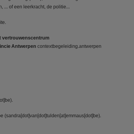
 of een leerkracht, de politie...
te.
t
vertrouwenscentrum
ovincie Antwerpen
contextbegeleiding.antwerpen
t]be)
.
be
(sandra[dot]van[dot]tulden[at]emmaus[dot]be)
.