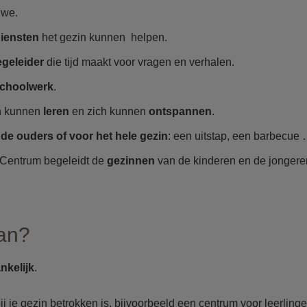
 we.
 diensten
het gezin kunnen helpen.
egeleider
die tijd maakt voor vragen en verhalen.
choolwerk
.
n kunnen
leren
en zich kunnen
ontspannen
.
r de ouders of voor het hele gezin
: een uitstap, een barbecue
 Centrum begeleidt de
gezinnen
van de kinderen en de jonger
aan?
nkelijk
.
bij je gezin betrokken is, bijvoorbeeld een centrum voor leerl