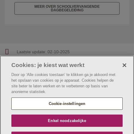
MEER OVER SCHOOLVERVANGENDE
DAGBEGELEIDING
Laatste update:
02-10-2025
Cookies: je kiest wat werkt
Facebook
Linkedin
Twitter
E-mail
Deel deze pagina
Door op ‘Alle cookies toestaan’ te klikken ga je akkoord met
het opslaan van cookies op je apparaat. Cookies helpen de
site beter te laten werken en te verbeteren op basis van
anonieme statistiek.
© Jeugdzorg Emmaüs
Cookie verklaring
Privacybeleid
Cookie-instellingen
Webtoegankelijkheidsverklaring
Jeugdzorg Emmaüs maakt deel uit van
vzw Emmaüs
Enkel noodzakelijke
Maatschappelijke zetel Edgard Tinellaan 1c, 2800
Mechelen