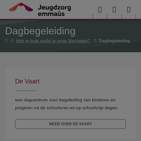
Overslaan en naar de inhoud gaan
Menu
User
Sea
Dagbegeleiding
menu
me
Home
Heb je hulp nodig in regio Mechelen?
Dagbegeleiding
De Vaart
een dagcentrum voor begeleiding van kinderen en
jongeren na de schooluren en op schoolvrije dagen.
MEER OVER DE VAART